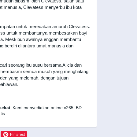
 mudah dibasmi oleh Clevatess, salah satu
 manusia, Clevatess menyerbu ibu kota
sempatan untuk meredakan amarah Clevatess.
evatess untuk membantunya membesarkan bayi
usia. Meskipun awalnya enggan membantu
g berdiri di antara umat manusia dan
ri seorang ibu susu bersama Alicia dan
rus membasmi semua musuh yang menghalangi
Hiden yang melemah, dengan tujuan
pahlawan.
sekai
. Kami menyediakan anime x265, BD
is.
Pinterest