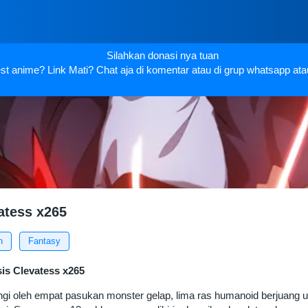
Silahkan donasi nya tuan
t anime? Link Mati? Chat aja di komentar atau di grup whatsapp ata
atess x265
n
Fantasy
is Clevatess x265
lingi oleh empat pasukan monster gelap, lima ras humanoid berjuang