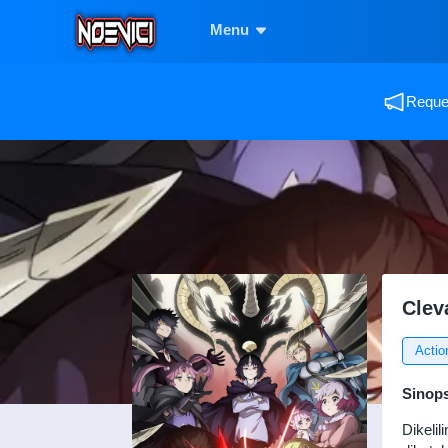
Menu
Reques
Clev
Actio
Sinops
Dikeli