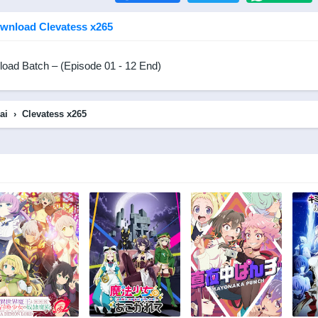
wnload Clevatess x265
oad Batch – (Episode 01 - 12 End)
ai
›
Clevatess x265