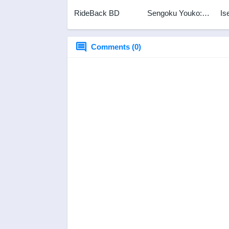
RideBack BD
Sengoku Youko:
Is
Yonaoshi Kyoudai-
Sh
hen
Do
B
Comments (0)