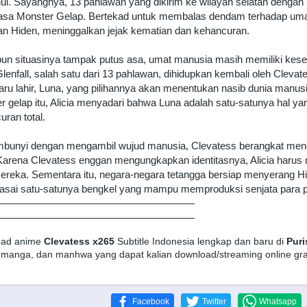
hui. Sayangnya, 13 pahlawan yang dikirim ke wilayah selatan dengan
sa Monster Gelap. Bertekad untuk membalas dendam terhadap umat
an Hiden, meninggalkan jejak kematian dan kehancuran.
un situasinya tampak putus asa, umat manusia masih memiliki ke
 Glenfall, salah satu dari 13 pahlawan, dihidupkan kembali oleh Cl
aru lahir, Luna, yang pilihannya akan menentukan nasib dunia man
r gelap itu, Alicia menyadari bahwa Luna adalah satu-satunya hal yan
uran total.
bunyi dengan mengambil wujud manusia, Clevatess berangkat menca
Karena Clevatess enggan mengungkapkan identitasnya, Alicia ha
mereka. Sementara itu, negara-negara tetangga bersiap menyerang 
sai satu-satunya bengkel yang mampu memproduksi senjata para 
———————————————————
———————————————————
oad anime
Clevatess x265
Subtitle Indonesia lengkap dan baru di
Puri
 manga, dan manhwa yang dapat kalian download/streaming online grat
Facebook
Twitter
Whatsapp