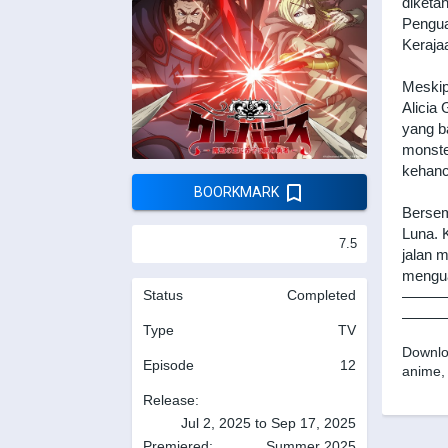
diketa
Pengua
Keraja
Meskip
Alicia
yang b
monste
kehanc
BOORKMARK
Bersem
Luna. 
7.5
jalan 
mengua
Status
Completed
———
———
Type
TV
Downl
Episode
12
anime,
Release:
Jul 2, 2025 to Sep 17, 2025
Premiered:
Summer 2025