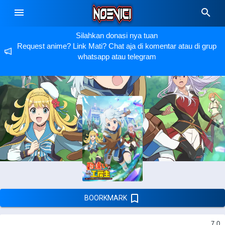
Silahkan donasi nya tuan
Request anime? Link Mati? Chat aja di komentar atau di grup
whatsapp atau telegram
BOORKMARK
7.0