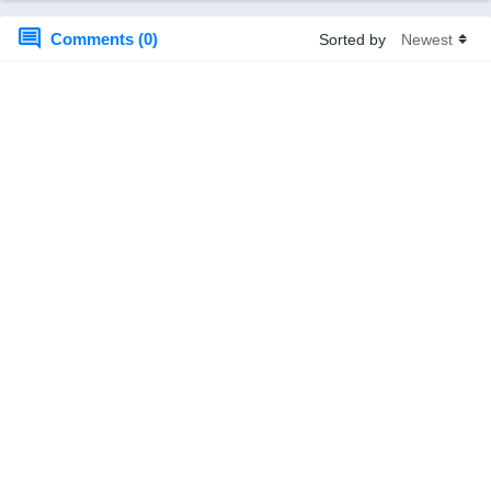
BD x265
x265
Comments (0)
Sorted by