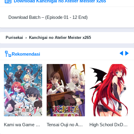
Download Kanchigai no Atelier Meister x265
Download Batch – (Episode 01 - 12 End)
Purisekai
›
Kanchigai no Atelier Meister x265
Rekomendasi
Kami wa Game ni
Tensai Ouji no Akaji
High School DxD
Ueteiru x265
Kokka Saisei Jutsu
New (S2) OVA BD