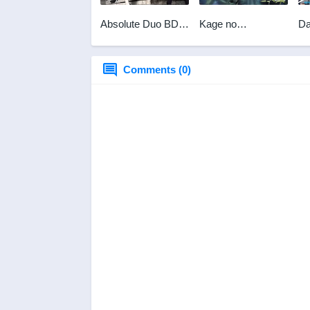
Absolute Duo BD
Kage no
Da
x265
Jitsuryokusha ni
Fr
Naritakute! BD
Comments (0)