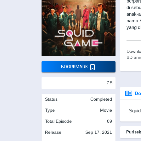
berpar
di seb
anak-a
nama K
yang d
———
———
Downl
BD ani
BOORKMARK
7.5
Do
Status
Completed
Type
Movie
Squid
Total Episode
09
Release:
Sep 17, 2021
Purisek