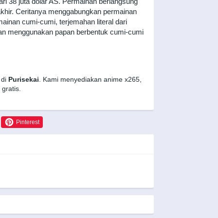
ri 38 juta dolar AS. Permainan berlangsung
 akhir. Ceritanya menggabungkan permainan
ainan cumi-cumi, terjemahan literal dari
nan menggunakan papan berbentuk cumi-cumi
 di
Purisekai
. Kami menyediakan anime x265,
gratis.
Pinterest