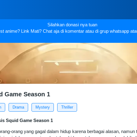
Silahkan donasi nya tuan
t anime? Link Mati? Chat aja di komentar atau di grup whatsapp ata
d Game Season 1
n
Drama
Mystery
Thriller
sis Squid Game Season 1
orang-orang yang gagal dalam hidup karena berbagai alasan, namun 