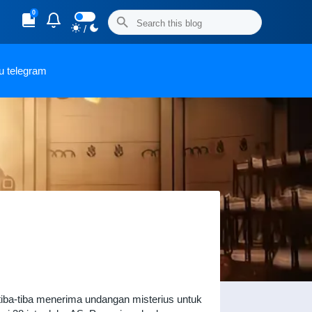
0
/
u telegram
tiba-tiba menerima undangan misterius untuk