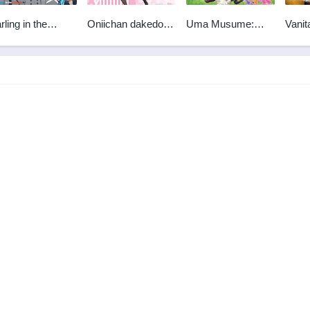
rling in the
Oniichan dakedo Ai
Uma Musume:
Vanit
anXX BD
sae Areba
Pretty Derby
BD
Kankeinai yo ne!
Season 3
BD