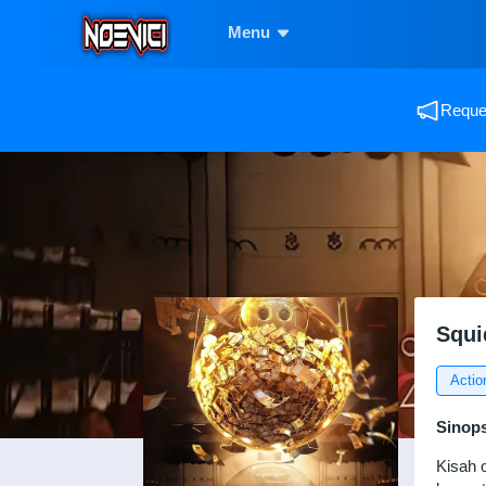
Menu
Reques
Squi
Actio
Sinop
Kisah 