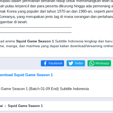
tisipasi dalam permainan bertahan hidup untuk memenangkan lebih da
uah pulau terpencil dan para peserta dikurung hingga ada pemenang
nak Korea yang populer dari tahun 1970-an dan 1980-an, seperti perm
oreanya, yang merupakan jenis tag di mana serangan dan pertaha
igambar di tanah.
———————————————————
———————————————————
oad anime
Squid Game Season 1
Subtitle Indonesia lengkap dan baru
me, manga, dan manhwa yang dapat kalian download/streaming online 
Facebook
Twitter
Whatsapp
wnload Squid Game Season 1
 Game Season 1 (Batch 01-09 End) Subtitle Indonesia
ai
›
Squid Game Season 1